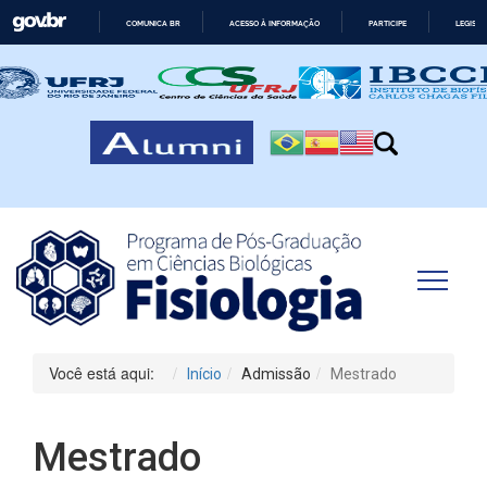
COMUNICA BR
ACESSO À INFORMAÇÃO
PARTICIPE
LEGISL
IR
PARA
O
CONTEÚDO
Você está aqui:
Início
Admissão
Mestrado
Mestrado