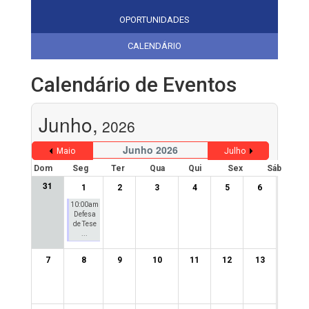
OPORTUNIDADES
CALENDÁRIO
Calendário de Eventos
Junho,
2026
Junho 2026
Maio
Julho
Dom
Seg
Ter
Qua
Qui
Sex
Sáb
31
1
2
3
4
5
6
10:00am
Defesa
de Tese
...
7
8
9
10
11
12
13