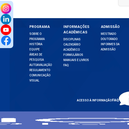
PROGRAMA
INFORMAÇÕES
ADMISSÃO
ACADÊMICAS
SOBRE O
MESTRADO
PROGRAMA
DOUTORADO
DISCIPLINAS
HISTÓRIA
INFORMES DA
CALENDÁRIO
EQUIPE
ADMISSÃO
ACADÊMICO
ÁREAS DE
FORMULÁRIOS
PESQUISA
MANUAIS E LIVROS
AUTOAVALIAÇÃO
FAQ
REGULAMENTO
COMUNICAÇÃO
VISUAL
FAQ
ACESSO À INFORMAÇÃO