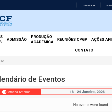
COMUNICA BR
ACESS
IR
PARA
O
CONTEÚDO
ES
PRODUÇÃO 
ADMISSÃO
REUNIÕES CPGP
AÇÕES AF
S
ACADÊMICA
CONTATO
rio
lendário de Eventos
18 - 24 Janeiro, 2026
< Semana Anterior
No events were found