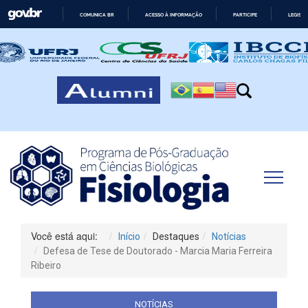
COMUNICA BR
ACESSO À INFORMAÇÃO
PARTICIPE
LEGISL
IR
PARA
O
CONTEÚDO
Você está aqui:
Início
Destaques
Notícias
Defesa de Tese de Doutorado - Marcia Maria Ferreira
Ribeiro
NOTÍCIAS