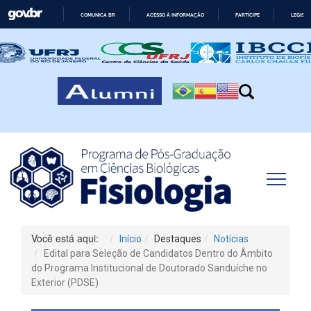
COMUNICA BR
ACESSO À INFORMAÇÃO
PARTICIPE
LEGISL
IR
PARA
O
CONTEÚDO
Você está aqui:
Início
Destaques
Notícias
Edital para Seleção de Candidatos Dentro do Âmbito
do Programa Institucional de Doutorado Sanduíche no
Exterior (PDSE)