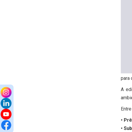
para 
A ed
ambie
Entre
• Pr
•
Sub