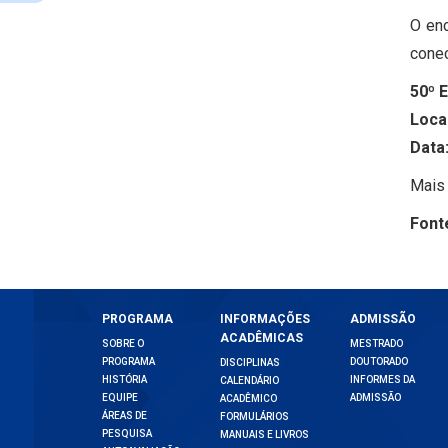
O enc
cone
50º E
Local
Data
Mais 
Font
PROGRAMA
INFORMAÇÕES
ADMISSÃO
ACADÊMICAS
SOBRE O
MESTRADO
PROGRAMA
DOUTORADO
DISCIPLINAS
HISTÓRIA
INFORMES DA
CALENDÁRIO
EQUIPE
ADMISSÃO
ACADÊMICO
ÁREAS DE
FORMULÁRIOS
PESQUISA
MANUAIS E LIVROS