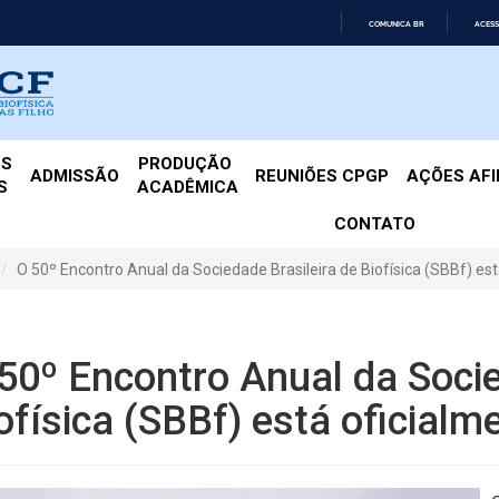
COMUNICA BR
ACESS
IR
PARA
O
CONTEÚDO
ES
PRODUÇÃO 
ADMISSÃO
REUNIÕES CPGP
AÇÕES AF
S
ACADÊMICA
CONTATO
O 50º Encontro Anual da Sociedade Brasileira de Biofísica (SBBf) e
50º Encontro Anual da Socie
ofísica (SBBf) está oficial