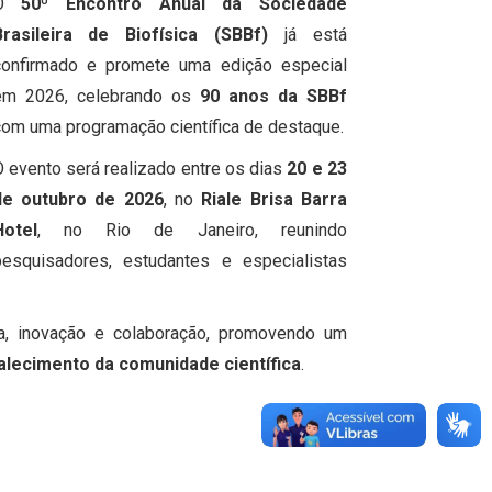
O
50º Encontro Anual da Sociedade
Brasileira de Biofísica (SBBf)
já está
confirmado e promete uma edição especial
em 2026, celebrando os
90 anos da SBBf
om uma programação científica de destaque.
 evento será realizado entre os dias
20 e 23
de outubro de 2026
, no
Riale Brisa Barra
Hotel
, no Rio de Janeiro, reunindo
pesquisadores, estudantes e especialistas
ia, inovação e colaboração, promovendo um
alecimento da comunidade científica
.