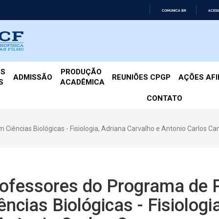
COMUNICA BR
ACESS
IR
PARA
O
CONTEÚDO
ES
PRODUÇÃO 
ADMISSÃO
REUNIÕES CPGP
AÇÕES AF
S
ACADÊMICA
CONTATO
iências Biológicas - Fisiologia, Adriana Carvalho e Antonio Carlos C
ofessores do Programa de
ências Biológicas - Fisiolog