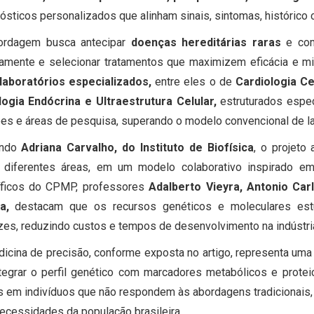
ósticos personalizados que alinham sinais, sintomas, histórico cl
ordagem busca antecipar
doenças hereditárias raras
e com
camente e selecionar tratamentos que maximizem eficácia e mi
 laboratórios especializados,
entre eles o de
Cardiologia Ce
logia Endócrina e Ultraestrutura Celular,
estruturados espe
es e áreas de pesquisa, superando o modelo convencional de la
undo
Adriana Carvalho, do Instituto de Biofísica
, o projeto
e diferentes áreas, em um modelo colaborativo inspirado em 
tíficos do CPMP, professores
Adalberto Vieyra, Antonio Ca
za,
destacam que os recursos genéticos e moleculares est
zes, reduzindo custos e tempos de desenvolvimento na indústri
icina de precisão, conforme exposta no artigo, representa um
tegrar o perfil genético com marcadores metabólicos e protei
s em indivíduos que não respondem às abordagens tradicionais, 
ecessidades da população brasileira