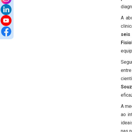
diagn
A ab
clini
seis
Fisio
equip
Seg
entr
cien
Sou
efica
A med
ao in
ideai
nas n