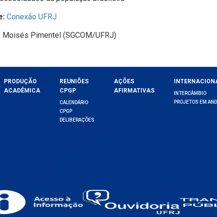
e:
Conexão UFRJ
:
Moisés Pimentel (SGCOM/UFRJ)
PRODUÇÃO
REUNIÕES
AÇÕES
INTERNACION
ACADÊMICA
CPGP
AFIRMATIVAS
INTERCÂMBIO
PROJETOS EM AN
CALENDÁRIO
CPGP
DELIBERAÇÕES