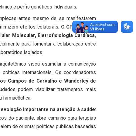
ínico e perfis genéticos individuais.
plexas antes mesmo de se manifestarem
nimizem efeitos colaterais.
O CPMP reúne
lular Molecular, Eletrofisiologia Cardíaca,
cialmente para fomentar a colaboração entre
boratórios isolados.
 arquitetônico visou estimular a comunicação
práticas internacionais. Os coordenadores
rlos Campos de Carvalho e Wanderley de
udados podem viabilizar tratamentos mais
a farmacêutica.
a
evolução importante na atenção à saúde
:
cos do paciente, abre caminho para terapias
além de orientar políticas públicas baseadas