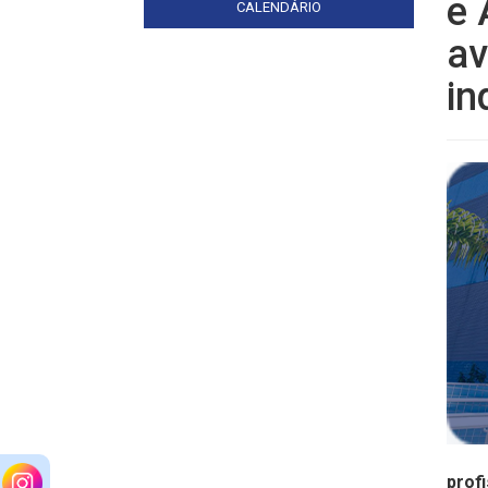
e 
CALENDÁRIO
av
in
prof