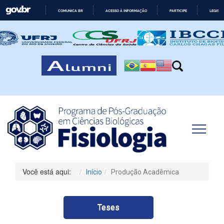
COMUNICA BR
ACESSO À INFORMAÇÃO
PARTICIPE
LEGISL
IR
PARA
O
CONTEÚDO
Você está aqui:
Início
Produção Acadêmica
Teses