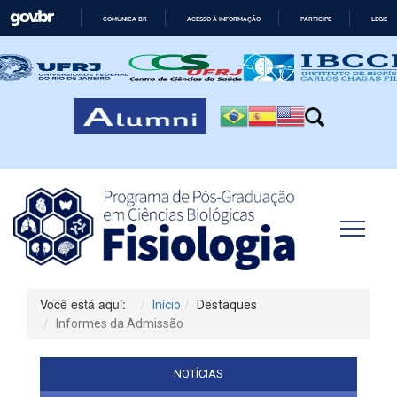
COMUNICA BR
ACESSO À INFORMAÇÃO
PARTICIPE
LEGISL
IR
PARA
O
CONTEÚDO
Você está aqui:
Início
Destaques
Informes da Admissão
NOTÍCIAS