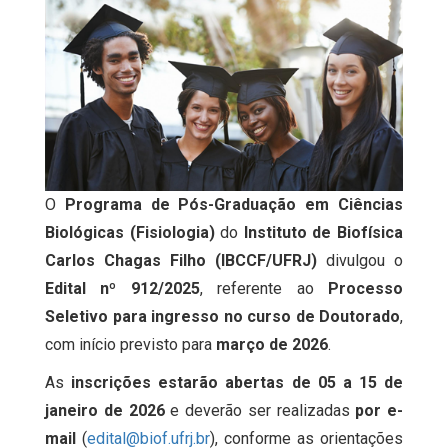
O
Programa de Pós-Graduação em Ciências
Biológicas (Fisiologia)
do
Instituto de Biofísica
Carlos Chagas Filho (IBCCF/UFRJ)
divulgou o
Edital nº 912/2025
, referente ao
P
rocesso
Seletivo para ingresso no curso de Doutorado
,
com início previsto para
março de 2026
.
As
inscrições estarão abertas de 05 a 15 de
janeiro de 2026
e deverão ser realizadas
por e-
mail
(
edital@biof.ufrj.br
), conforme as orientações