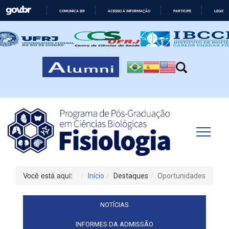
COMUNICA BR
ACESSO À INFORMAÇÃO
PARTICIPE
LEGISL
IR
PARA
O
CONTEÚDO
Você está aqui:
Início
Destaques
Oportunidades
NOTÍCIAS
INFORMES DA ADMISSÃO