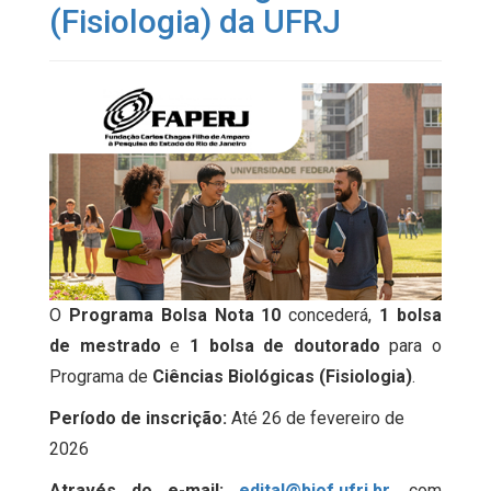
(Fisiologia) da UFRJ
O
Programa Bolsa Nota 10
concederá,
1 bolsa
de mestrado
e
1 bolsa de doutorado
para o
Programa de
Ciências Biológicas (Fisiologia)
.
Período de inscrição:
Até 26 de fevereiro de
2026
Através do e-mail:
edital@biof.ufrj.br
, com