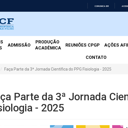
COMUNICA BR
ACESS
IR
PARA
O
CONTEÚDO
ES
PRODUÇÃO 
ADMISSÃO
REUNIÕES CPGP
AÇÕES AF
S
ACADÊMICA
CONTATO
Faça Parte da 3ª Jornada Científica do PPG Fisiologia - 2025
ça Parte da 3ª Jornada Cien
siologia - 2025