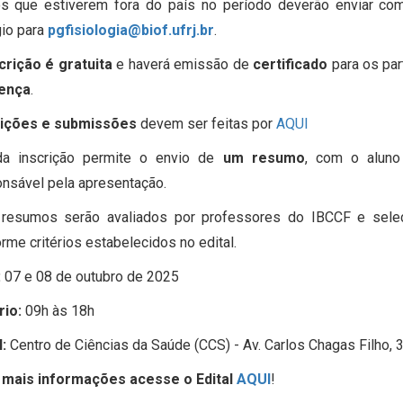
os que estiverem fora do país no período deverão enviar co
io para
pgfisiologia@biof.ufrj.br
.
crição é gratuita
e haverá emissão de
certificado
para os par
ença
.
rições e submissões
devem ser feitas por
AQUI
da inscrição permite o envio de
um resumo
, com o aluno
nsável pela apresentação.
 resumos serão avaliados por professores do IBCCF e selec
rme critérios estabelecidos no edital.
:
07 e 08 de outubro de 2025
rio:
09h às 18h
:
Centro de Ciências da Saúde (CCS) - Av. Carlos Chagas Filho, 3
 mais informações
acesse o Edital
AQUI
!