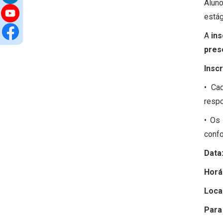
Alun
estág
A
ins
pres
Insc
• Ca
respo
• Os
confo
Data
Horá
Local
Para