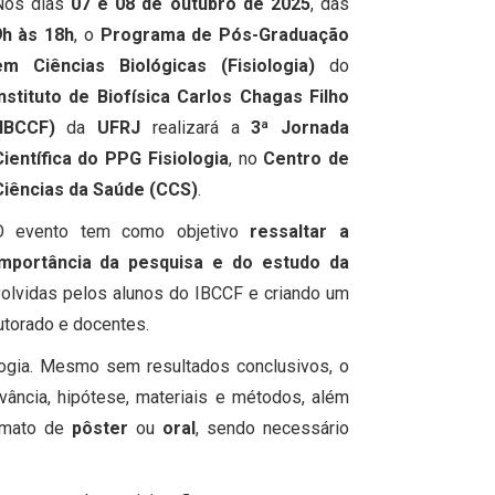
Nos dias
07 e 08 de outubro de 2025
, das
9h às 18h
, o
Programa de Pós-Graduação
em Ciências Biológicas (Fisiologia)
do
Instituto de Biofísica Carlos Chagas Filho
(IBCCF)
da
UFRJ
realizará a
3ª Jornada
Científica do PPG Fisiologia
, no
Centro de
Ciências da Saúde (CCS)
.
O evento tem como objetivo
ressaltar a
importância da pesquisa e do estudo da
nvolvidas pelos alunos do IBCCF e criando um
utorado e docentes.
ogia. Mesmo sem resultados conclusivos, o
ância, hipótese, materiais e métodos, além
rmato de
pôster
ou
oral
, sendo necessário