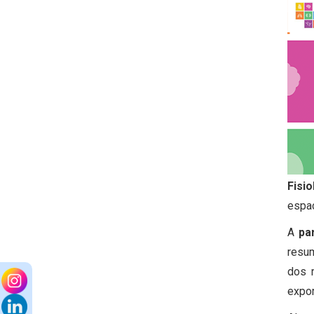
Fisio
espa
A
pa
resum
dos 
expor