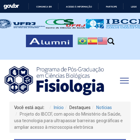
COMUNICA BR
ACESSO À INFORMAÇÃO
PARTICIPE
LEGISL
IR
PARA
O
CONTEÚDO
Você está aqui:
Início
Destaques
Notícias
Projeto do IBCCF, com apoio do Ministério da Saúde,
usa tecnologia para ultrapassar barreiras geográficas e
ampliar acesso à microscopia eletrônica