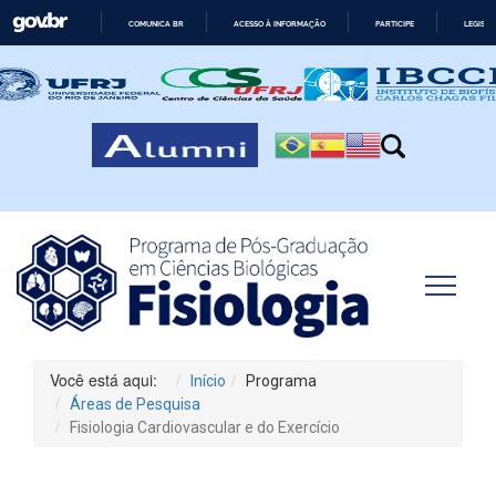
COMUNICA BR
ACESSO À INFORMAÇÃO
PARTICIPE
LEGISL
IR
PARA
O
CONTEÚDO
Você está aqui:
Início
Programa
Áreas de Pesquisa
Fisiologia Cardiovascular e do Exercício