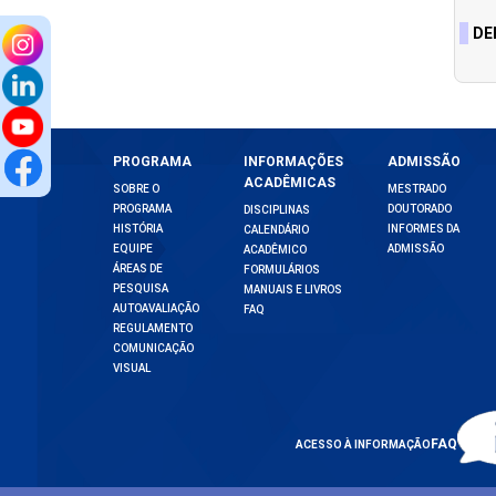
DE
PROGRAMA
INFORMAÇÕES
ADMISSÃO
ACADÊMICAS
SOBRE O
MESTRADO
PROGRAMA
DOUTORADO
DISCIPLINAS
HISTÓRIA
INFORMES DA
CALENDÁRIO
EQUIPE
ADMISSÃO
ACADÊMICO
ÁREAS DE
FORMULÁRIOS
PESQUISA
MANUAIS E LIVROS
AUTOAVALIAÇÃO
FAQ
REGULAMENTO
COMUNICAÇÃO
VISUAL
FAQ
ACESSO À INFORMAÇÃO