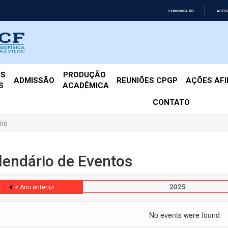
COMUNICA BR
ACESS
IR
PARA
O
CONTEÚDO
ES
PRODUÇÃO 
ADMISSÃO
REUNIÕES CPGP
AÇÕES AF
S
ACADÊMICA
CONTATO
rio
lendário de Eventos
2025
< Ano anterior
No events were found