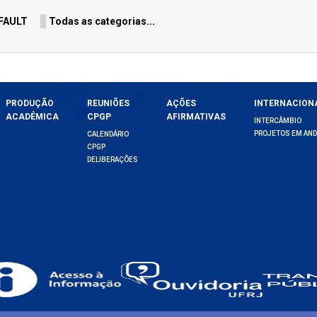
Pagination L
FAULT
Todas as categorias...
PRODUÇÃO
REUNIÕES
AÇÕES
INTERNACION
ACADÊMICA
CPGP
AFIRMATIVAS
INTERCÂMBIO
PROJETOS EM AN
CALENDÁRIO
CPGP
DELIBERAÇÕES