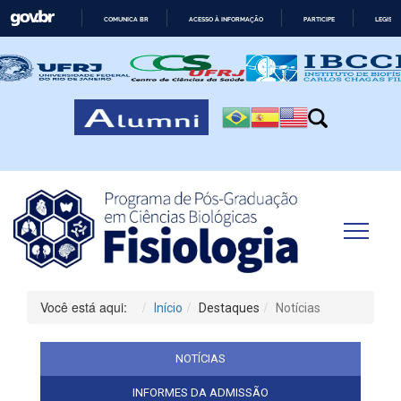
COMUNICA BR
ACESSO À INFORMAÇÃO
PARTICIPE
LEGISL
IR
PARA
O
CONTEÚDO
Você está aqui:
Início
Destaques
Notícias
NOTÍCIAS
INFORMES DA ADMISSÃO