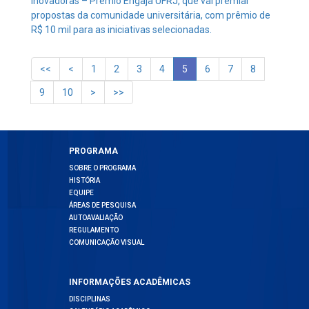
Inovadoras – Prêmio Engaja UFRJ, que vai premiar
propostas da comunidade universitária, com prêmio de
R$ 10 mil para as iniciativas selecionadas.
1
2
3
4
5
6
7
8
9
10
PROGRAMA
SOBRE O PROGRAMA
HISTÓRIA
EQUIPE
ÁREAS DE PESQUISA
AUTOAVALIAÇÃO
REGULAMENTO
COMUNICAÇÃO VISUAL
INFORMAÇÕES ACADÊMICAS
DISCIPLINAS