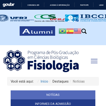
COMUNICA BR
ACESSO À INFORMAÇÃO
PARTICIPE
LEGISL
IR
PARA
O
CONTEÚDO
Você está aqui:
Início
Destaques
Notícias
NOTÍCIAS
INFORMES DA ADMISSÃO