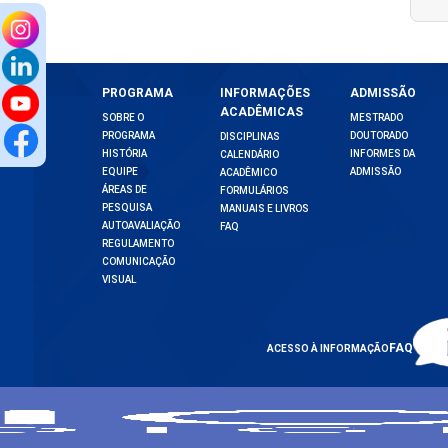
PROGRAMA
INFORMAÇÕES
ADMISSÃO
ACADÊMICAS
SOBRE O
MESTRADO
PROGRAMA
DOUTORADO
DISCIPLINAS
HISTÓRIA
INFORMES DA
CALENDÁRIO
EQUIPE
ADMISSÃO
ACADÊMICO
ÁREAS DE
FORMULÁRIOS
PESQUISA
MANUAIS E LIVROS
AUTOAVALIAÇÃO
FAQ
REGULAMENTO
COMUNICAÇÃO
VISUAL
FAQ
ACESSO À INFORMAÇÃO