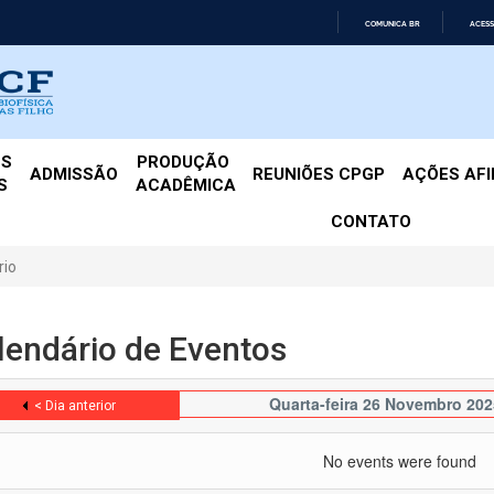
COMUNICA BR
ACESS
IR
PARA
O
CONTEÚDO
ES
PRODUÇÃO 
ADMISSÃO
REUNIÕES CPGP
AÇÕES AF
S
ACADÊMICA
CONTATO
rio
lendário de Eventos
Quarta-feira 26 Novembro 202
< Dia anterior
No events were found