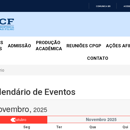
COMUNICA BR
ACESS
IR
PARA
O
CONTEÚDO
ES
PRODUÇÃO 
ADMISSÃO
REUNIÕES CPGP
AÇÕES AF
S
ACADÊMICA
CONTATO
rio
lendário de Eventos
ovembro,
2025
Novembro 2025
Outubro
Seg
Ter
Qua
Qui