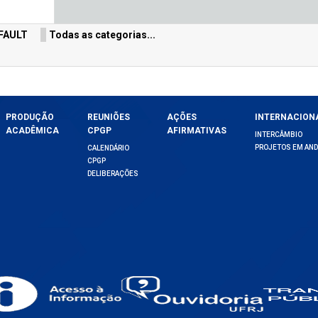
FAULT
Todas as categorias...
PRODUÇÃO
REUNIÕES
AÇÕES
INTERNACION
ACADÊMICA
CPGP
AFIRMATIVAS
INTERCÂMBIO
PROJETOS EM AN
CALENDÁRIO
CPGP
DELIBERAÇÕES