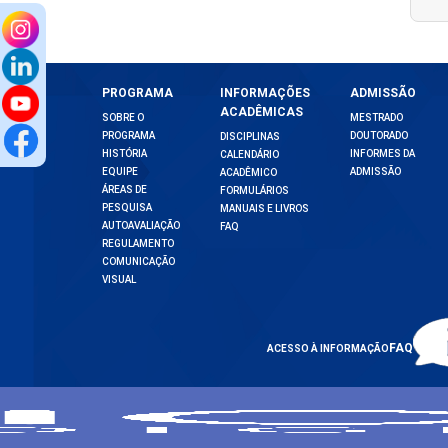
PROGRAMA
INFORMAÇÕES
ADMISSÃO
ACADÊMICAS
SOBRE O
MESTRADO
PROGRAMA
DOUTORADO
DISCIPLINAS
HISTÓRIA
INFORMES DA
CALENDÁRIO
EQUIPE
ADMISSÃO
ACADÊMICO
ÁREAS DE
FORMULÁRIOS
PESQUISA
MANUAIS E LIVROS
AUTOAVALIAÇÃO
FAQ
REGULAMENTO
COMUNICAÇÃO
VISUAL
FAQ
ACESSO À INFORMAÇÃO