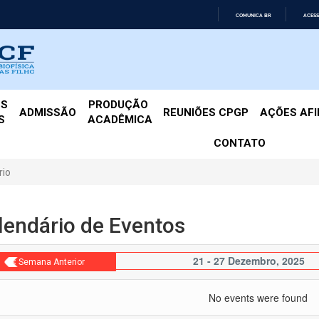
COMUNICA BR
ACESS
IR
PARA
O
CONTEÚDO
ES
PRODUÇÃO 
ADMISSÃO
REUNIÕES CPGP
AÇÕES AF
S
ACADÊMICA
CONTATO
rio
lendário de Eventos
21 - 27 Dezembro, 2025
< Semana Anterior
No events were found